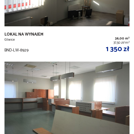
LOKAL NA WYNAJEM
2
36,00 m
Gliwice
2
37,50 zł/m
1 350 zł
BND-LW-8929