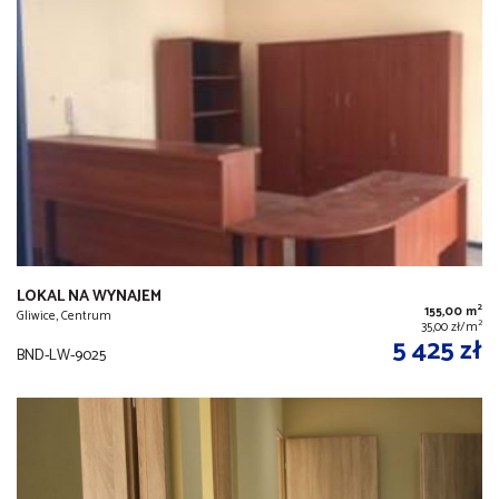
LOKAL NA WYNAJEM
2
155,00 m
Gliwice, Centrum
2
35,00 zł/m
5 425 zł
BND-LW-9025