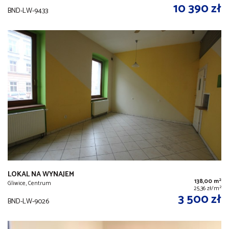
10 390 zł
BND-LW-9433
LOKAL NA WYNAJEM
2
138,00 m
Gliwice, Centrum
2
25,36 zł/m
3 500 zł
BND-LW-9026