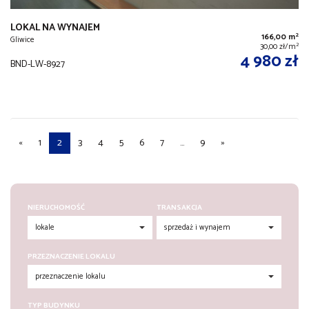
LOKAL NA WYNAJEM
2
166,00 m
Gliwice
2
30,00 zł/m
4 980 zł
BND-LW-8927
«
1
2
3
4
5
6
7
...
9
»
NIERUCHOMOŚĆ
TRANSAKCJA
PRZEZNACZENIE LOKALU
TYP BUDYNKU