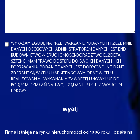
WYRAŻAM ZGODĘ NA PRZETWARZANIE PODANYCH PRZEZE MNIE
DANYCH OSOBOWYCH. ADMINISTRATOREM DANYCH JEST BND
BUDOWNICTWO-NIERUCHOMOŚCI-DORADZTWO ELŻBIETA
SZTENC . MAM PRAWO DOSTĘPU DO SWOICH DANYCH I ICH
POPRAWIANIA. PODANIE DANYCH JEST DOBROWOLNE. DANE
ZBIERANE SĄ W CELU MARKETINGOWYM ORAZ W CELU
REALIZOWANIA I WYKONANIA ZAWARTEJ UMOWY LUB DO
PODJĘCIA DZIAŁAŃ NA TWOJE ŻĄDANIE PRZED ZAWARCIEM
UMOWY.
Firma istnieje na rynku nieruchomości od 1996 roku i działa na