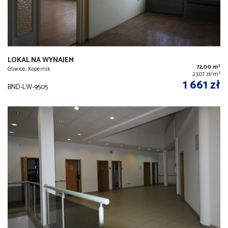
LOKAL NA WYNAJEM
2
72,00 m
Gliwice, Kopernik
2
23,07 zł/m
1 661 zł
BND-LW-9505