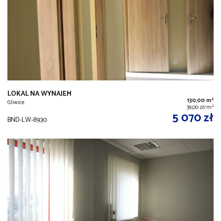
LOKAL NA WYNAJEM
2
130,00 m
Gliwice
2
39,00 zł/m
5 070 zł
BND-LW-8930