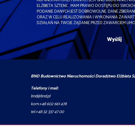
ADMINISTRATOREM DANYCH JEST BND BUDOWNICT
ELŻBIETA SZTENC . MAM PRAWO DOSTĘPU DO SWOICH 
PODANIE DANYCH JEST DOBROWOLNE. DANE ZBIERA
ORAZ W CELU REALIZOWANIA I WYKONANIA ZAWARTE
DZIAŁAŃ NA TWOJE ŻĄDANIE PRZED ZAWARCIEM UM
BND Budownictwo Nieruchomości Doradztwo Elżbieta S
Telefony i mail:
bnd@bnd.pl
kom.+48 602 661 478
tel.+48 32 337 47 00
Strona główna
Deweloperskie
Kontakt
notatnik
Kup
Sp