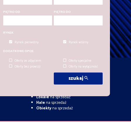
PIĘTRO OD
PIĘTRO DO
RYNEK
Rynek pierwotny
Rynek wtórny
DODATKOWE OPCJE
Oferty ze zdjęciem
Oferty specjalne
Oferty bez prowizji
Oferty na wyłączność
https://adresowo.pl
szukaj
Mieszkania
na sprzedaż
Domy
na sprzedaż
Działki
na sprzedaż
Lokale
na sprzedaż
Hale
na sprzedaż
Obiekty
na sprzedaż