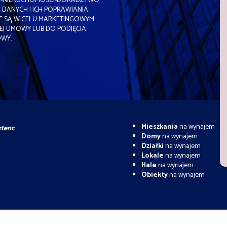
WO-NIERUCHOMOŚCI-DORADZTWO
DANYCH I ICH POPRAWIANIA.
NE SĄ W CELU MARKETINGOWYM
J UMOWY LUB DO PODJĘCIA
OWY.
Mieszkania
na wynajem
ztenc
Domy
na wynajem
Działki
na wynajem
Lokale
na wynajem
Hale
na wynajem
Obiekty
na wynajem
rzedaj