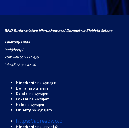
BND Budownictwo Nieruchomości Doradztwo Elżbieta Sztenc
Telefony i mail:
bnd@bnd.pl
kom.+48 602 661 478
tel.+48 32 337 47 00
Mieszkania
na wynajem
Domy
na wynajem
Działki
na wynajem
Lokale
na wynajem
Hale
na wynajem
Obiekty
na wynajem
https://adresowo.pl
Mieszkania
na sprzedaż