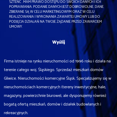
SZTENC . MAM PRAWO DOSTĘPU DO SWOICH DANYCH I ICH
POPRAWIANIA. PODANIE DANYCH JEST DOBROWOLNE. DANE
ZBIERANE SĄ W CELU MARKETINGOWYM ORAZ W CELU
REALIZOWANIA I WYKONANIA ZAWARTEJ UMOWY LUB DO
PODJĘCIA DZIAŁAŃ NA TWOJE ŻĄDANIE PRZED ZAWARCIEM
UMOWY.
Firma istnieje na rynku nieruchomości od 1996 roku i działa na
terenie całego woj. Śląskiego. Sprzedaż mieszkań domów
Gliwice. Nieruchomości komercyjne Śląsk. Specjalizujemy się w
nieruchomościach komercyjnych (tereny inwestycyjne, hale,
magazyny, powierzchnie biurowe), ale dysponujemy również
bogatą ofertą mieszkań, domów i działek budowlanych i
rekreacyjnych.