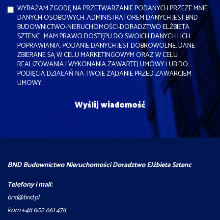
WYRAŻAM ZGODĘ NA PRZETWARZANIE PODANYCH PRZEZE MNIE
DANYCH OSOBOWYCH. ADMINISTRATOREM DANYCH JEST BND
BUDOWNICTWO-NIERUCHOMOŚCI-DORADZTWO ELŻBIETA
SZTENC . MAM PRAWO DOSTĘPU DO SWOICH DANYCH I ICH
POPRAWIANIA. PODANIE DANYCH JEST DOBROWOLNE. DANE
ZBIERANE SĄ W CELU MARKETINGOWYM ORAZ W CELU
REALIZOWANIA I WYKONANIA ZAWARTEJ UMOWY LUB DO
PODJĘCIA DZIAŁAŃ NA TWOJE ŻĄDANIE PRZED ZAWARCIEM
UMOWY.
BND Budownictwo Nieruchomości Doradztwo Elżbieta Sztenc
Telefony i mail:
bnd@bnd.pl
kom.+48 602 661 478