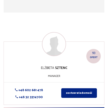
93
OFERT
ELŻBIETA
SZTENC
MANAGER
+48 602 661 478
zostaw wiadomość
+48 32 3374700