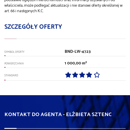
podstawie oględzin nieruchomości oraz informacji uzyskanych od
właściciela, może podlegać aktualizacji i nie stanowi oferty określonej w
art. 66 i następnych K.C.
SZCZEGÓŁY OFERTY
BND-LW-4723
SYMBOL OFERTY
1 000,00 m²
POWIERZCHNIA
STANDARD
KONTAKT DO AGENTA - ELŻBIETA SZTENC