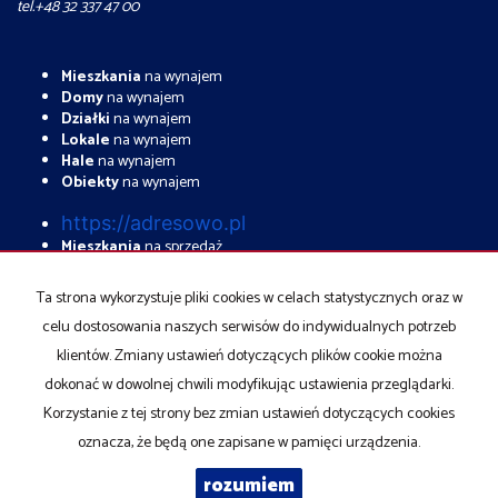
tel.+48 32 337 47 00
Mieszkania
na wynajem
Domy
na wynajem
Działki
na wynajem
Lokale
na wynajem
Hale
na wynajem
Obiekty
na wynajem
https://adresowo.pl
Mieszkania
na sprzedaż
Domy
na sprzedaż
Działki
na sprzedaż
Ta strona wykorzystuje pliki cookies w celach statystycznych oraz w
Lokale
na sprzedaż
celu dostosowania naszych serwisów do indywidualnych potrzeb
Hale
na sprzedaż
Obiekty
na sprzedaż
klientów. Zmiany ustawień dotyczących plików cookie można
dokonać w dowolnej chwili modyfikując ustawienia przeglądarki.
Strona główna
Deweloperskie
Kontakt
notatnik
Kup
Sprzedaj
Korzystanie z tej strony bez zmian ustawień dotyczących cookies
oznacza, że będą one zapisane w pamięci urządzenia.
rozumiem
BND
2026
Program dla biur nieruchomości
Galactica Virgo