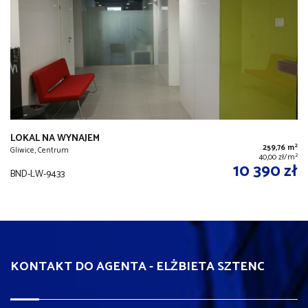
LOKAL NA WYNAJEM
2
259,76 m
Gliwice, Centrum
2
40,00 zł/m
10 390 zł
BND-LW-9433
KONTAKT DO AGENTA - ELŻBIETA SZTENC