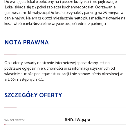
Do wynajęcia lokal o położony na 1 pietrze budynku 1 -no piętrowego
.Lokal składa się z 7 pokoi zaplecza kuchennego,toalet. Ogrzewanie
gazowe,alarm,klimatyzacja.Do lokalu przynależy parking na 25 miejsc -w
cenie najmu.Najem 12 000zł miesięcznie netto plus media.Malowanie na
koszt właściciela.Niezależne wejście bezpośrednio z parkingu.
NOTA PRAWNA
Opis oferty zawarty na stronie internetowej sporządzany jest na
podstawie oględzin nieruchomości oraz informacji uzyskanych od
właściciela, może podlegać aktualizacji i nie stanowi oferty określonej w
art. 66 i następnych K.C.
SZCZEGÓŁY OFERTY
BND-LW-9481
SYMBOL OFERTY