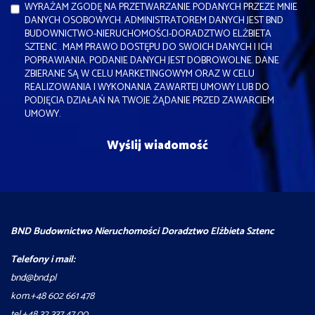
WYRAŻAM ZGODĘ NA PRZETWARZANIE PODANYCH PRZEZE MNIE
DANYCH OSOBOWYCH. ADMINISTRATOREM DANYCH JEST BND
BUDOWNICTWO-NIERUCHOMOŚCI-DORADZTWO ELŻBIETA
SZTENC . MAM PRAWO DOSTĘPU DO SWOICH DANYCH I ICH
POPRAWIANIA. PODANIE DANYCH JEST DOBROWOLNE. DANE
ZBIERANE SĄ W CELU MARKETINGOWYM ORAZ W CELU
REALIZOWANIA I WYKONANIA ZAWARTEJ UMOWY LUB DO
PODJĘCIA DZIAŁAŃ NA TWOJE ŻĄDANIE PRZED ZAWARCIEM
UMOWY.
BND Budownictwo Nieruchomości Doradztwo Elżbieta Sztenc
Telefony i mail:
bnd@bnd.pl
kom.+48 602 661 478
tel.+48 32 337 47 00