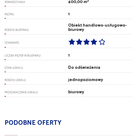
400,00 m²
POWIERZCHNIA
1
PIĘTRO
Obiekt handlowo-usługowo-
biurowy
RODZAJ BUDYNKU
STANDARD
1
LICZBA PIĘTER W BUDYNKU
Do odświeżenia
STAN LOKALU
jednopoziomowy
RODZAJ LOKALU
biurowy
PRZEZNACZENIE LOKALU
PODOBNE OFERTY