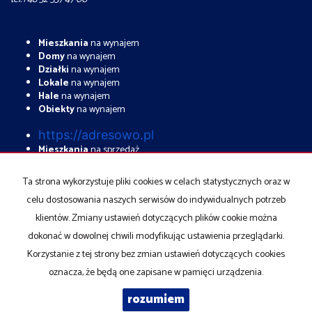
Mieszkania
na wynajem
Domy
na wynajem
Działki
na wynajem
Lokale
na wynajem
Hale
na wynajem
Obiekty
na wynajem
https://adresowo.pl
Mieszkania
na sprzedaż
Domy
na sprzedaż
Działki
na sprzedaż
Ta strona wykorzystuje pliki cookies w celach statystycznych oraz w
Lokale
na sprzedaż
celu dostosowania naszych serwisów do indywidualnych potrzeb
Hale
na sprzedaż
Obiekty
na sprzedaż
klientów. Zmiany ustawień dotyczących plików cookie można
dokonać w dowolnej chwili modyfikując ustawienia przeglądarki.
Strona główna
Deweloperskie
Kontakt
notatnik
Kup
Sprzedaj
Korzystanie z tej strony bez zmian ustawień dotyczących cookies
oznacza, że będą one zapisane w pamięci urządzenia.
rozumiem
BND
2026
Program dla biur nieruchomości
Galactica Virgo