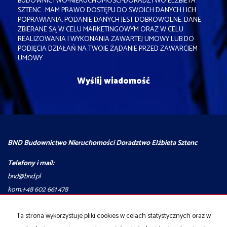
BUDOWNICTWO-NIERUCHOMOŚCI-DORADZTWO ELŻBIETA
SZTENC . MAM PRAWO DOSTĘPU DO SWOICH DANYCH I ICH
POPRAWIANIA. PODANIE DANYCH JEST DOBROWOLNE. DANE
ZBIERANE SĄ W CELU MARKETINGOWYM ORAZ W CELU
REALIZOWANIA I WYKONANIA ZAWARTEJ UMOWY LUB DO
PODJĘCIA DZIAŁAŃ NA TWOJE ŻĄDANIE PRZED ZAWARCIEM
UMOWY.
BND Budownictwo Nieruchomości Doradztwo Elżbieta Sztenc
Telefony i mail:
bnd@bnd.pl
kom.+48 602 661 478
tel.+48 32 337 47 00
Ta strona wykorzystuje pliki cookies w celach statystycznych oraz w