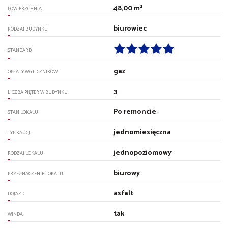
48,00 m²
POWIERZCHNIA
biurowiec
RODZAJ BUDYNKU
STANDARD
gaz
OPŁATY WG LICZNIKÓW
3
LICZBA PIĘTER W BUDYNKU
Po remoncie
STAN LOKALU
jednomiesięczna
TYP KAUCJI
jednopoziomowy
RODZAJ LOKALU
biurowy
PRZEZNACZENIE LOKALU
asfalt
DOJAZD
tak
WINDA