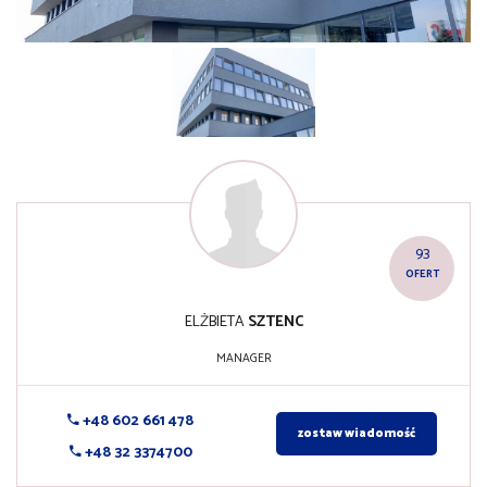
93
OFERT
ELŻBIETA
SZTENC
MANAGER
+48 602 661 478
zostaw wiadomość
+48 32 3374700