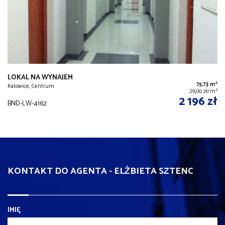
LOKAL NA WYNAJEM
2
75,73 m
Katowice, Centrum
2
29,00 zł/m
2 196 zł
BND-LW-4162
KONTAKT DO AGENTA - ELŻBIETA SZTENC
IMIĘ