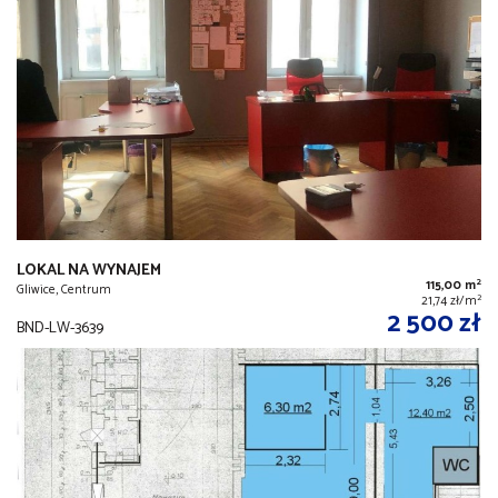
LOKAL NA WYNAJEM
2
115,00 m
Gliwice, Centrum
2
21,74 zł/m
2 500 zł
BND-LW-3639