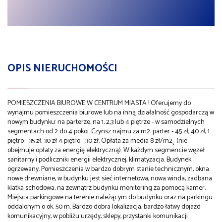
OPIS NIERUCHOMOŚCI
POMIESZCZENIA BIUROWE W CENTRUM MIASTA ! Oferujemy do
wynajmu pomieszczenia biurowe lub na inną działalność gospodarczą w
nowym budynku: na parterze, na 1, 2,3 lub 4 piętrze - w samodzielnych
segmentach od 2 do 4 pokoi. Czynsz najmu za m2: parter - 45 zł, 40 zł, 1
piętro - 35 zł, 30 zł 4 piętro - 30 zł. Opłata za media 8 zł/m2˛ (nie
obejmuje opłaty za energię elektryczną). W każdym segmencie węzeł
sanitarny i podliczniki energii elektrycznej, klimatyzacja. Budynek
ogrzewany. Pomieszczenia w bardzo dobrym stanie technicznym, okna
nowe drewniane, w budynku jest sieć internetowa, nowa winda, zadbana
klatka schodowa, na zewnątrz budynku monitoring za pomocą kamer.
Miejsca parkingowe na terenie należącym do budynku oraz na parkingu
oddalonym o ok. 50 m. Bardzo dobra lokalizacja, bardzo łatwy dojazd
komunikacyjny, w pobliżu urzędy, sklepy, przystanki komunikacji