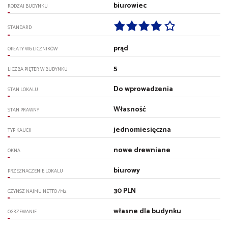
biurowiec
RODZAJ BUDYNKU
STANDARD
prąd
OPŁATY WG LICZNIKÓW
5
LICZBA PIĘTER W BUDYNKU
Do wprowadzenia
STAN LOKALU
Własność
STAN PRAWNY
jednomiesięczna
TYP KAUCJI
nowe drewniane
OKNA
biurowy
PRZEZNACZENIE LOKALU
30 PLN
CZYNSZ NAJMU NETTO /M2
własne dla budynku
OGRZEWANIE