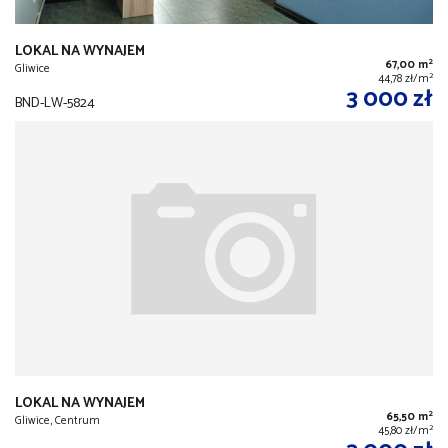
LOKAL NA WYNAJEM
2
67,00 m
Gliwice
2
44,78 zł/m
3 000 zł
BND-LW-5824
LOKAL NA WYNAJEM
2
65,50 m
Gliwice, Centrum
2
45,80 zł/m