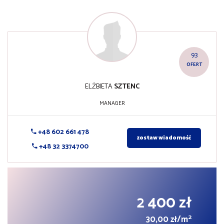
93
OFERT
ELŻBIETA
SZTENC
MANAGER
+48 602 661 478
zostaw wiadomość
+48 32 3374700
2 400 zł
2
30,00 zł/m