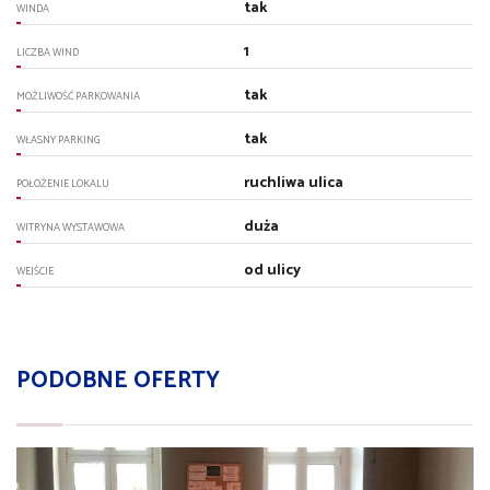
tak
WINDA
1
LICZBA WIND
tak
MOŻLIWOŚĆ PARKOWANIA
tak
WŁASNY PARKING
ruchliwa ulica
POŁOŻENIE LOKALU
duża
WITRYNA WYSTAWOWA
od ulicy
WEJŚCIE
PODOBNE OFERTY