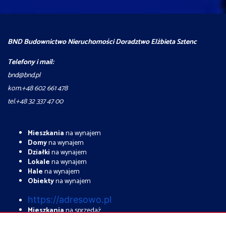
BND Budownictwo Nieruchomości Doradztwo Elżbieta Sztenc
Telefony i mail:
bnd@bnd.pl
kom.+48 602 661 478
tel.+48 32 337 47 00
Mieszkania
na wynajem
Domy
na wynajem
Działki
na wynajem
Lokale
na wynajem
Hale
na wynajem
Obiekty
na wynajem
https://adresowo.pl
Mieszkania
na sprzedaż
Domy
na sprzedaż