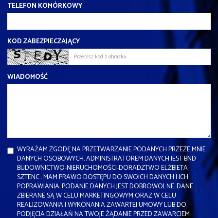
TELEFON KOMÓRKOWY
KOD ZABEZPIECZAJĄCY
WIADOMOŚĆ
WYRAŻAM ZGODĘ NA PRZETWARZANIE PODANYCH PRZEZE MNIE
DANYCH OSOBOWYCH. ADMINISTRATOREM DANYCH JEST BND
BUDOWNICTWO-NIERUCHOMOŚCI-DORADZTWO ELŻBIETA
SZTENC . MAM PRAWO DOSTĘPU DO SWOICH DANYCH I ICH
POPRAWIANIA. PODANIE DANYCH JEST DOBROWOLNE. DANE
ZBIERANE SĄ W CELU MARKETINGOWYM ORAZ W CELU
REALIZOWANIA I WYKONANIA ZAWARTEJ UMOWY LUB DO
PODJĘCIA DZIAŁAŃ NA TWOJE ŻĄDANIE PRZED ZAWARCIEM