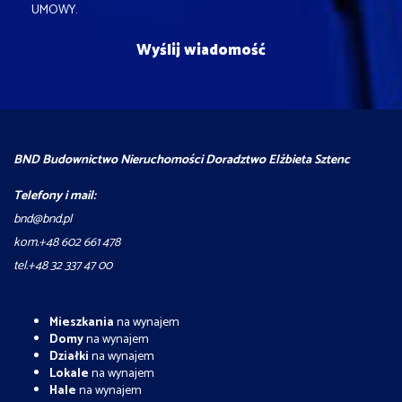
UMOWY.
BND Budownictwo Nieruchomości Doradztwo Elżbieta Sztenc
Telefony i mail:
bnd@bnd.pl
kom.+48 602 661 478
tel.+48 32 337 47 00
Mieszkania
na wynajem
Domy
na wynajem
Działki
na wynajem
Lokale
na wynajem
Hale
na wynajem