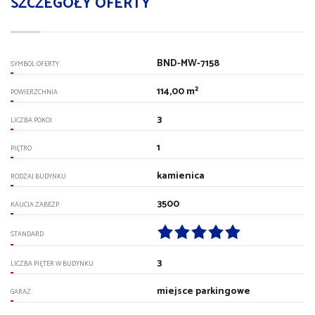
SZCZEGÓŁY OFERTY
BND-MW-7158
SYMBOL OFERTY
114,00 m²
POWIERZCHNIA
3
LICZBA POKOI
1
PIĘTRO
kamienica
RODZAJ BUDYNKU
3500
KAUCJA ZABEZP.
STANDARD
3
LICZBA PIĘTER W BUDYNKU
miejsce parkingowe
GARAŻ