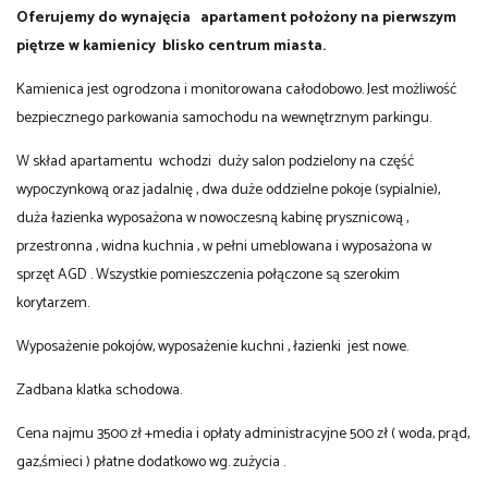
Oferujemy do wynajęcia apartament położony na pierwszym
piętrze w kamienicy blisko centrum miasta.
Kamienica jest ogrodzona i monitorowana całodobowo. Jest możliwość
bezpiecznego parkowania samochodu na wewnętrznym parkingu.
W skład apartamentu wchodzi duży salon podzielony na część
wypoczynkową oraz jadalnię , dwa duże oddzielne pokoje (sypialnie),
duża łazienka wyposażona w nowoczesną kabinę prysznicową ,
przestronna , widna kuchnia , w pełni umeblowana i wyposażona w
sprzęt AGD . Wszystkie pomieszczenia połączone są szerokim
korytarzem.
Wyposażenie pokojów, wyposażenie kuchni , łazienki jest nowe.
Zadbana klatka schodowa.
Cena najmu 3500 zł +media i opłaty administracyjne 500 zł ( woda, prąd,
gaz,śmieci ) płatne dodatkowo wg. zużycia .