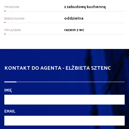
z zabudową kuchenną
TYP KUCHNI
oddzielna
RODZAJ KUCHNI
razem z wc
TYP ŁAZIENKI
KONTAKT DO AGENTA - ELŻBIETA SZTENC
IMIĘ
EMAIL