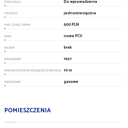
Do wprowadzenia
STAN LOKALU
jednomiesięczna
TYP KAUCJI
500 PLN
MIES. CZYNSZ ADMIN.
nowe PCV
OKNA
brak
BALKON
1927
ROK BUDOWY
10 m
PARKING STRZEŻONY (ODLEGŁOŚĆ W METRACH)
gazowe
OGRZEWANIE
POMIESZCZENIA