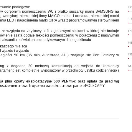
ewanie podłogowe
LI
z w odrębnym pomieszczeniu WC i pralko suszarkę marki SAMSUNG na
 wentylacji niemieckiej firmy MAICO, meble i armatura niemieckiej marki
ST
nia LED i nagłośnienia marki GIRA wraz z programowalnym sterownikiem
TY
 ze względu na zbytkowy sufit z gipsowymi stiukami w której nie brakuje
ówienie szafa dodaje lekkości pomieszczeniu w połączeniu z masywnym
 aksamitu i oświetleniem dedykowanym dla tego klimatu.
MI
 każdego miejsca
d wjazdu i wyjazdu
IN
egłości 50 km (35 min. Autostradą A1 ) znajduje się Port Lotniczy w
BA
king z dogodną 20 metrową komunikacją od wejścia do kamienicy
tament jest kompletnie wyposażony w przedmioty użytku codziennego i
 plus opłaty eksploatacyjne 500 PLN/m-c oraz opłata za prad wg
posażeniem,nowe trójkomorowe okna ,nowe panele.POLECAMY.