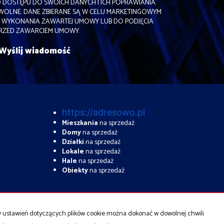
O DOSTĘPU DO SWOICH DANYCH I ICH POPRAWIANIA.
WOLNE. DANE ZBIERANE SĄ W CELU MARKETINGOWYM
I WYKONANIA ZAWARTEJ UMOWY LUB DO PODJĘCIA
PRZED ZAWARCIEM UMOWY.
https://adresowo.pl
Mieszkania
na sprzedaż
Domy
na sprzedaż
Działki
na sprzedaż
Lokale
na sprzedaż
Hale
na sprzedaż
Obiekty
na sprzedaż
ny ustawień dotyczących plików cookie można dokonać w dowolnej chwili