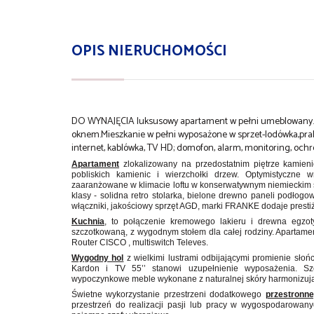
OPIS NIERUCHOMOŚCI
DO WYNAJĘCIA luksusowy apartament w pełni umeblowany.Pow
oknem.Mieszkanie w pełni wyposażone w sprzet-lodówka,pral
internet, kablówka, TV HD; domofon, alarm, monitoring, ochr
Apartament
zlokalizowany na przedostatnim piętrze kamieni
pobliskich kamienic i wierzchołki drzew. Optymistyczne
zaaranżowane w klimacie loftu w konserwatywnym niemieckim s
klasy - solidna retro stolarka, bielone drewno paneli podłog
włączniki, jakościowy sprzęt AGD, marki FRANKE dodaje prestiż
Kuchnia
, to połączenie kremowego lakieru i drewna egzo
szczotkowaną, z wygodnym stołem dla całej rodziny. Apartamen
Router CISCO , multiswitch Televes.
Wygodny hol
z wielkimi lustrami odbijającymi promienie sł
Kardon i TV 55’’ stanowi uzupełnienie wyposażenia. Sze
wypoczynkowe meble wykonane z naturalnej skóry harmonizuj
Świetne wykorzystanie przestrzeni dodatkowego
przestronn
przestrzeń do realizacji pasji lub pracy w wygospodarowa