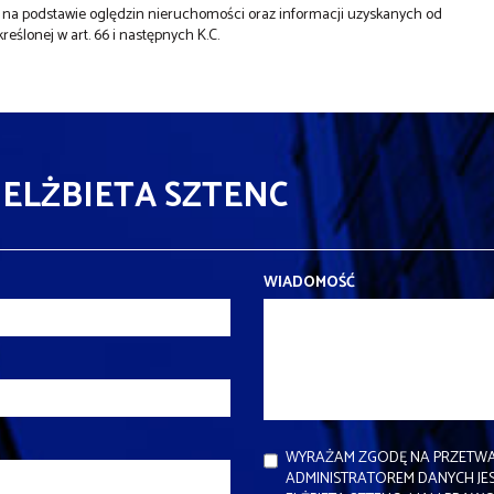
st na podstawie oględzin nieruchomości oraz informacji uzyskanych od
kreślonej w art. 66 i następnych K.C.
 ELŻBIETA SZTENC
WIADOMOŚĆ
WYRAŻAM ZGODĘ NA PRZETWA
ADMINISTRATOREM DANYCH J