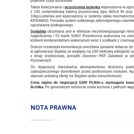
pojemne szafy ubraniowe.
Także funkcjonalna i
przestronna łazienka
wyposażona w ogrz
z 140 centymetrową kabiną prysznicową typu WALK IN ora
10kg.Łazienka jest wyposażona w systemy stałej mechanicznej
KERAMAG. Ponadto system sufitowego alternatywnego oświetle
ogrzewania podłogowego.
Sypialnia
utrzymana jest w klimacie niezobowiązującego retro
nagłośnienia i TV marki SONY. Przestronna wykonana na zam
łóżkiem kontynentalnym wykonanym wraz z szafkami z czarnego
Dobrze rozwinięta komunikacja umożliwia sprawne dotarcie do
w aglomeracji śląskiej ze względu na 100 metrową odległość o
z drogi średnicowej, ponadto Dworzec PKP. Zaledwie w odl
Pyrzowicach.
Do dyspozycji mieszkańca abonamentowy strzeżony par
zabezpieczonego domofonem przed postronnymi osobami. Apar
stanowi unikalną ofertę na Śląskim rynku nieruchomości.
Cena najmu do negocjacji 5200 PLN/m-c wymagana kaucja
ia z pełnym wy
licznika.
Po generalnym remoncie nowa kuchn
NOTA PRAWNA