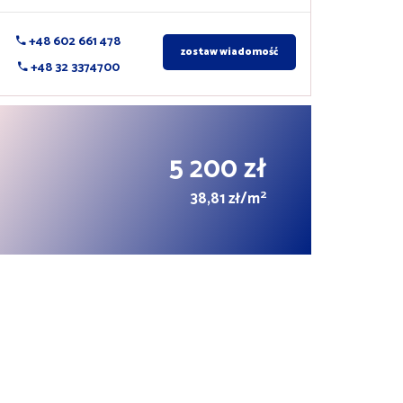
+48 602 661 478
zostaw wiadomość
+48 32 3374700
5 200 zł
2
38,81 zł/m