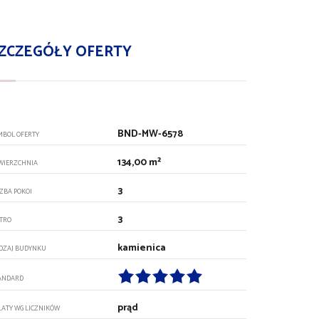
ZCZEGÓŁY OFERTY
BND-MW-6578
MBOL OFERTY
134,00 m²
WIERZCHNIA
3
CZBA POKOI
3
ĘTRO
kamienica
DZAJ BUDYNKU
ANDARD
prąd
ŁATY WG LICZNIKÓW