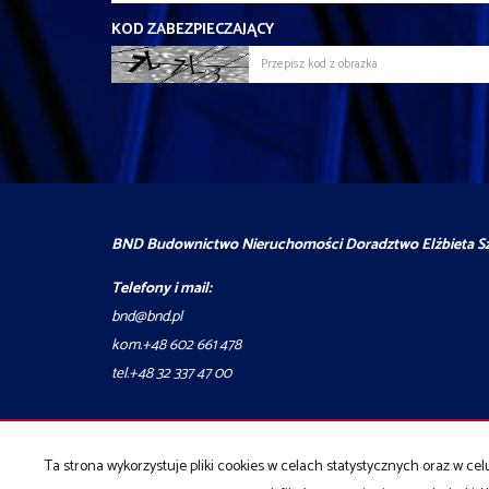
KOD ZABEZPIECZAJĄCY
BND Budownictwo Nieruchomości Doradztwo Elżbieta S
Telefony i mail:
bnd@bnd.pl
kom.+48 602 661 478
tel.+48 32 337 47 00
Strona główna
Deweloperskie
Kontakt
notatnik
Kup
Sp
Ta strona wykorzystuje pliki cookies w celach statystycznych oraz w 