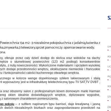
S
ierzchnia 134 m2 -3 niezależne pokoje,kuchnia z jadalnią,łazienka z
ka,zmywarka,3 telewizory,sprzet pomocniczy. opomiarowanie wody;
SY
ona;
PO
cy, oferuje przez cały dzień dostęp do słońca oraz widoków na dachy
 wnętrze o stumetrowej powierzchni (123 m2 podłogi) konsekwentnie
tylu, z nutą nowoczesności. Wykończone materiałami i sprzętem wysokiej
LI
owych dodaje przestronności wnętrzu, ekskluzywne niemieckie i francuskie
u i funkcjonalności całości kuchennego otwartego wnętrza.
PI
tycznego w kolorze wenge dopełnionego szkłem lakierowanym i stalą
t wyposażony jest w infrastrukturę teletechniczną typu TV SAT,TV DVBT ,
RO
ońca oraz obszerny salon z profesjonalnym kinem domowym marki Harman
reg okien idealnie doświetlających wnętrze, stylizowane wygodne,
ST
ą z salonowym charakterem pomieszczenia.
ego pokoju
– z sufitem napinanym typu barrisol, daje kreatywną i jasną
OP
nych dwóch niezależnych biurkach oraz zagospodarowano przestrzeń na