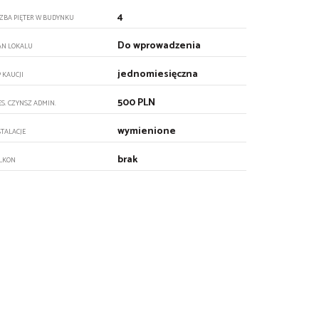
4
CZBA PIĘTER W BUDYNKU
Do wprowadzenia
AN LOKALU
jednomiesięczna
P KAUCJI
500 PLN
ES. CZYNSZ ADMIN.
wymienione
STALACJE
brak
LKON