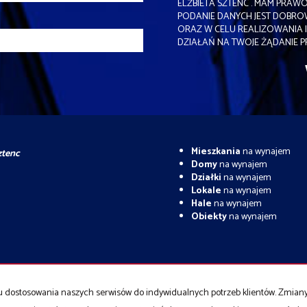
ELŻBIETA SZTENC . MAM PRAW
PODANIE DANYCH JEST DOBRO
ORAZ W CELU REALIZOWANIA 
DZIAŁAŃ NA TWOJE ŻĄDANIE 
Mieszkania
na wynajem
ztenc
Domy
na wynajem
Działki
na wynajem
Lokale
na wynajem
Hale
na wynajem
Obiekty
na wynajem
rzedaj
celu dostosowania naszych serwisów do indywidualnych potrzeb klientów. Zmia